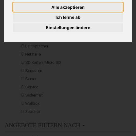
LED-Streifen
Alle akzeptieren
Table-Lamp
Ich lehne ab
Card Reader
Einstellungen ändern
Erweiterungsmodule
Installationszubehör
Lautsprecher
Netzteile
SD Karten, Micro SD
Sensoren
Server
Service
Sicherheit
Wallbox
Zubehör
ANGEBOTE FILTERN NACH