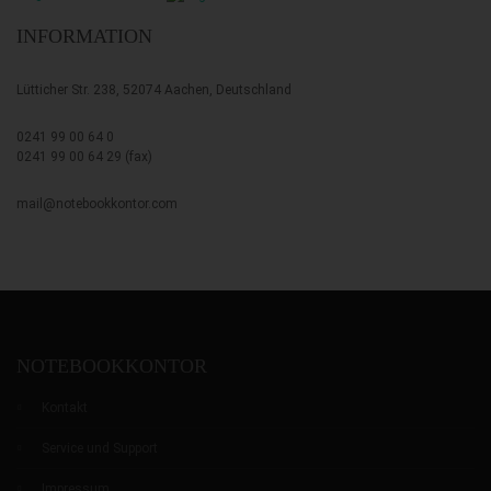
INFORMATION
Lütticher Str. 238, 52074 Aachen, Deutschland
0241 99 00 64 0
0241 99 00 64 29 (fax)
mail@notebookkontor.com
0
0
0
NOTEBOOKKONTOR
Kontakt
Service und Support
Impressum