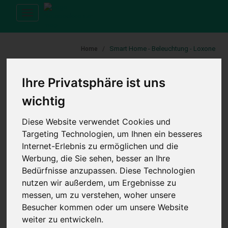
Toggle
navigation
Smart Home - Beleuchtung - Loxone
Home
Ihre Privatsphäre ist uns
KATEGORIE
wichtig
Loxone Smart Home
Diese Website verwendet Cookies und
Targeting Technologien, um Ihnen ein besseres
Aktoren
Internet-Erlebnis zu ermöglichen und die
Bedienung
Werbung, die Sie sehen, besser an Ihre
Beleuchtung
Bedürfnisse anzupassen. Diese Technologien
LED-Aufbauspot
nutzen wir außerdem, um Ergebnisse zu
messen, um zu verstehen, woher unsere
LED-Ceiling
Besucher kommen oder um unsere Website
LED-Pendulum
weiter zu entwickeln.
LED-Spot